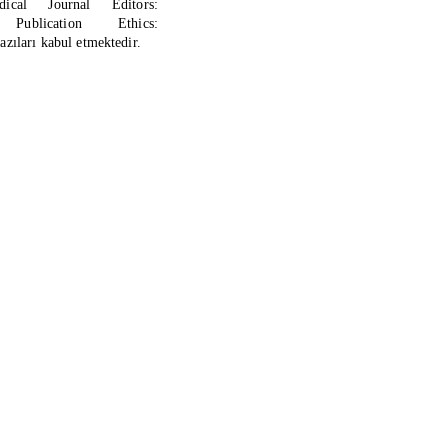
cal Journal Editors:
lication Ethics:
azıları kabul etmektedir.