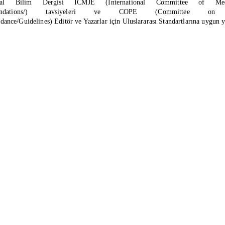
syal Bilim Dergisi ICMJE (International Committee of Medi
dations/)
tavsiyeleri ve COPE (Committee on Pub
uidance/Guidelines)
Editör ve Yazarlar için Uluslararası Standartlarına uygun y