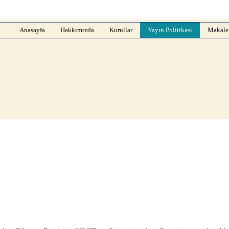
Anasayfa
Hakkımızda
Kurullar
Yayın Politikası
Makale